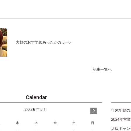
大野のおすすめあったかカラー♪
記事一覧へ
Calendar
2026
年
8月
年末年始の
2024年
火
水
木
金
土
日
店販キャン